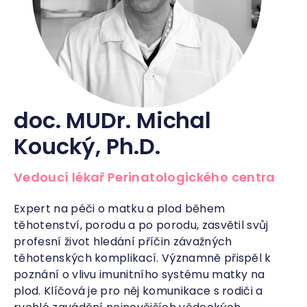
doc. MUDr. Michal
Koucký, Ph.D.
Vedoucí lékař Perinatologického centra
Expert na péči o matku a plod během
těhotenství, porodu a po porodu, zasvětil svůj
profesní život hledání příčin závažných
těhotenských komplikací. Významně přispěl k
poznání o vlivu imunitního systému matky na
plod. Klíčová je pro něj komunikace s rodiči a