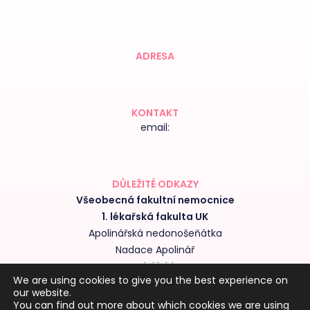
ADRESA
KONTAKT
email:
DŮLEŽITÉ ODKAZY
Všeobecná fakultní nemocnice
1. lékařská fakulta UK
Apolinářská nedonošeňátka
Nadace Apolinář
Nedoklubko
We are using cookies to give you the best experience on
Výroční zprávy kliniky
our website.
Obchodní podmínky
You can find out more about which cookies we are using