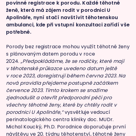
povinné registrace k porodu. Každé těhotné
ženě, která má zájem rodit v porodnici U
Apolináře, nyní stačí navštívit těhotenskou
ambulanci, kde při vstupní konzultaci zařídí vše
potřebné.
Porody bez registrace mohou využít těhotné ženy
s plánovaným datem porodu v roce
2024.
„Předpokládáme, že
se
rodičky, které mají
v těhotenské průkazce uvedeno datum ještě
v roce 2023, doregistrují během června 2023. Na
nová pravidla přejdeme postupně začátkem
července 2023. Tímto krokem se snažíme
zjednodušit a otevřít předporodní péči pro
všechny těhotné ženy, které by chtěly rodit v
porodnici U Apolináře,“
vysvětluje vedoucí
perinatologického centra kliniky doc. MUDr.
Michal Koucký, Ph.D. Porodnice doporučuje první
návštěvu ve 20. týdnu těhotenství, těhotné ženy