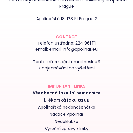
First Faculty of Medicine and General University Hospital in
Prague
Apolinářská 18, 128 51 Prague 2
CONTACT
Telefon ústředna:
224 961 111
email:
email: info@apolinar.eu
Tento informační email neslouží
k objednávání na vyšetření
IMPORTANT LINKS
Všeobecná fakultní nemocnice
1. lékařská fakulta UK
Apolinářská nedonošeňátka
Nadace Apolinář
Nedoklubko
Výroční zprávy kliniky