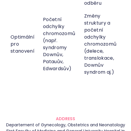
odběru
Změny
Početní
struktury a
odchylky
početní
chromozomů
Optimální
odchylky
(např.
pro
chromozomů
syndromy
stanovení
(delece,
Downův,
translokace,
Patauův,
Downův
Edwardsův)
syndrom aj.)
ADDRESS
Departement of Gynecology, Obstetrics and Neonatology