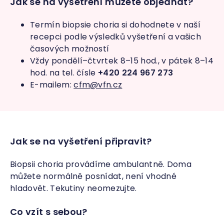
Jak se na vyšetření můžete objednat?
Termín biopsie choria si dohodnete v naší
recepci podle výsledků vyšetření a vašich
časových možností
Vždy pondělí–čtvrtek 8–15 hod., v pátek 8–14
hod. na tel. čísle
+420 224 967 273
E-mailem:
cfm@vfn.cz
Jak se na vyšetření připravit?
Biopsii choria provádíme ambulantně. Doma
můžete normálně posnídat, není vhodné
hladovět. Tekutiny neomezujte.
Co vzít s sebou?