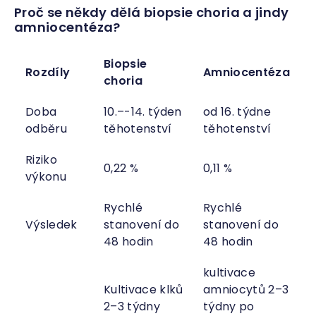
Proč se někdy dělá biopsie choria a jindy
amniocentéza?
Biopsie
Rozdíly
Amniocentéza
choria
Doba
10.–-14. týden
od 16. týdne
odběru
těhotenství
těhotenství
Riziko
0,22 %
0,11 %
výkonu
Rychlé
Rychlé
Výsledek
stanovení do
stanovení do
48 hodin
48 hodin
kultivace
Kultivace klků
amniocytů 2–3
2–3 týdny
týdny po