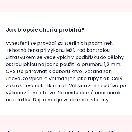
Jak biopsie choria probíhá?
Vyšetření se provádí za sterilních podmínek.
Těhotná žena při výkonu leží. Pod kontrolou
ultrazvukem se vede vpich v podbřišku do dělohy
ostrou jehlou na jedno použití o průměru 1,2 mm.
CVS lze přirovnat k odběru krve. Většina žen
udává, že vpich je vnímán jen jako tupý tlak. Celý
zákrok trvá několik minut. Většina žen neudává po
výkonu žádné obtíže. Na cestu domů není nárok
na sanitku. Doprovod je však určitě vhodný.