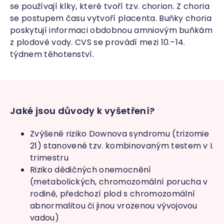
se používají klky, které tvoří tzv. chorion. Z choria
se postupem času vytvoří placenta. Buňky choria
poskytují informaci obdobnou amniovým buňkám
z plodové vody. CVS se provádí mezi 10.–14.
týdnem těhotenství.
Jaké jsou důvody k
vyšetření?
Zvýšené riziko Downova syndromu (trizomie
21) stanovené tzv. kombinovaným testem v I.
trimestru
Riziko dědičných onemocnění
(metabolických, chromozomální porucha v
rodině, předchozí plod s chromozomální
abnormalitou či jinou vrozenou vývojovou
vadou)