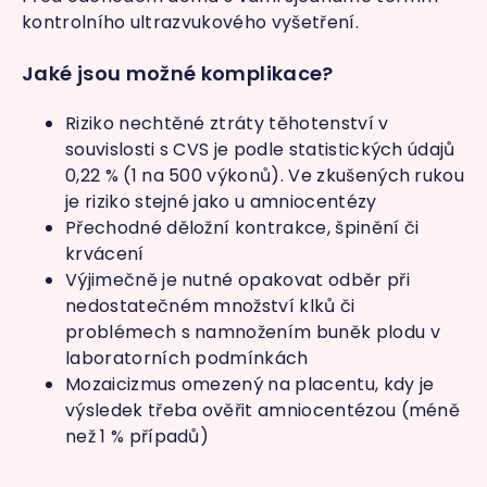
kontrolního ultrazvukového vyšetření.
Jaké jsou možné komplikace?
Riziko nechtěné ztráty těhotenství v
souvislosti s CVS je podle statistických údajů
0,22 % (1 na 500 výkonů). Ve zkušených rukou
je riziko stejné jako u amniocentézy
Přechodné děložní kontrakce, špinění či
krvácení
Výjimečně je nutné opakovat odběr při
nedostatečném množství klků či
problémech s namnožením buněk plodu v
laboratorních podmínkách
Mozaicizmus omezený na placentu, kdy je
výsledek třeba ověřit amniocentézou (méně
než 1 % případů)